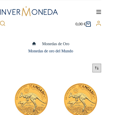
Saltar
al
contenido
0,00
€
Carro
de
compra
Monedas de Oro
Inicio
Monedas de oro del Mundo