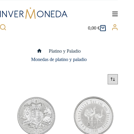
Saltar
al
contenido
0,00
€
Carro
de
compra
Platino y Paladio
Inicio
Monedas de platino y paladio