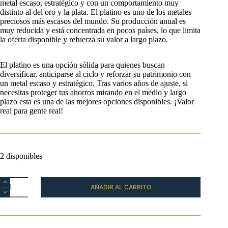
metal escaso, estratégico y con un comportamiento muy
distinto al del oro y la plata. El platino es uno de los metales
preciosos más escasos del mundo. Su producción anual es
muy reducida y está concentrada en pocos países, lo que limita
la oferta disponible y refuerza su valor a largo plazo.
El platino es una opción sólida para quienes buscan
diversificar, anticiparse al ciclo y reforzar su patrimonio con
un metal escaso y estratégico. Tras varios años de ajuste, si
necesitas proteger tus ahorros mirando en el medio y largo
plazo esta es una de las mejores opciones disponibles. ¡Valor
real para gente real!
2 disponibles
Moneda
AÑADIR AL CARRITO
Canguro
Australiano
Platino
1
oz