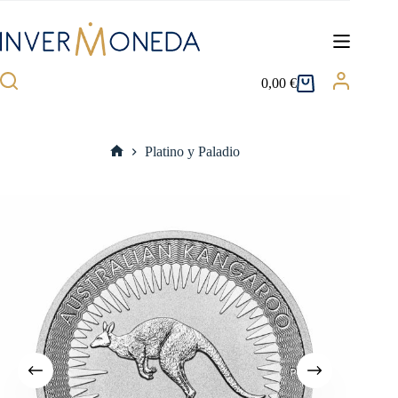
Saltar
al
contenido
0,00
€
Carro
de
compra
Platino y Paladio
Inicio