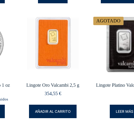
AGOTADO
o 1 oz
Lingote Oro Valcambi 2,5 g
Lingote Platino Val
354,55
€
uidos
AÑADIR AL CARRITO
LEER MÁS