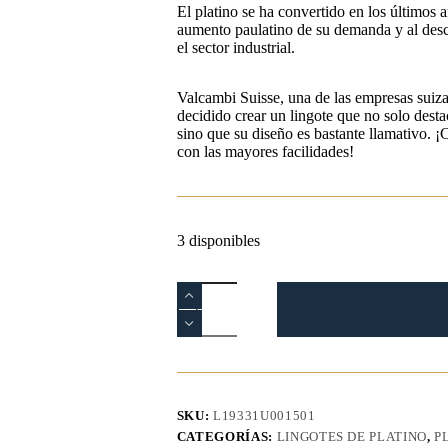
El platino se ha convertido en los últimos
aumento paulatino de su demanda y al desc
el sector industrial.
Valcambi Suisse, una de las empresas suiza
decidido crear un lingote que no solo desta
sino que su diseño es bastante llamativo. ¡
con las mayores facilidades!
3 disponibles
Lingote
Platino
2,5g
Valcambi
Suisse
cantidad
SKU:
L19331U001501
CATEGORÍAS:
LINGOTES DE PLATINO
,
P