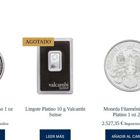
AGOTADO
o 1 oz
Lingote Platino 10 g Valcambi
Moneda Filarmóni
Suisse
Platino 1 oz 
2.527,35
€
uidos
Impuesto
LEER MÁS
AÑADIR AL CA