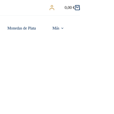
0,00
€
Carro
de
compra
Monedas de Plata
Más