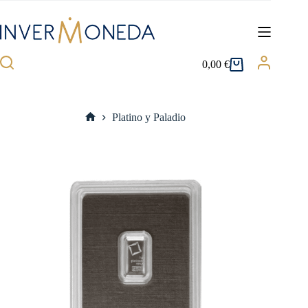
Saltar
al
contenido
0,00
€
Carro
de
compra
Platino y Paladio
Inicio