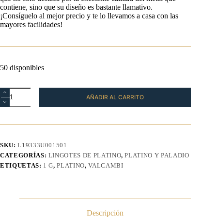
contiene, sino que su diseño es bastante llamativo.
¡Consíguelo al mejor precio y te lo llevamos a casa con las
mayores facilidades!
50 disponibles
Lingote
AÑADIR AL CARRITO
Platino
1g
Valcambi
Suisse
cantidad
SKU:
L19333U001501
CATEGORÍAS:
LINGOTES DE PLATINO
,
PLATINO Y PALADIO
ETIQUETAS:
1 G
,
PLATINO
,
VALCAMBI
Descripción