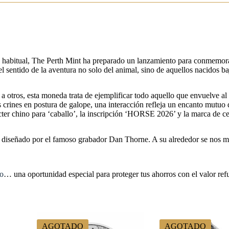
 habitual, The Perth Mint ha preparado un lanzamiento para conmemorar
l sentido de la aventura no solo del animal, sino de aquellos nacidos ba
r a otros, esta moneda trata de ejemplificar todo aquello que envuelve a
 crines en postura de galope, una interacción refleja un encanto mutuo
ter chino para ‘caballo’, la inscripción ‘HORSE 2026’ y la marca de cec
I diseñado por el famoso grabador Dan Thorne. A su alrededor se nos mu
lo
… una oportunidad especial para proteger tus ahorros con el valor re
AGOTADO
AGOTADO