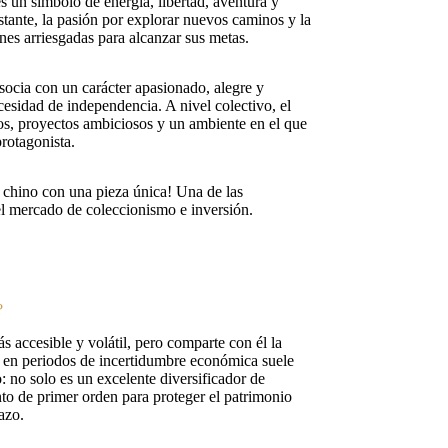
es un símbolo de energía, libertad, aventura y
tante, la pasión por explorar nuevos caminos y la
nes arriesgadas para alcanzar sus metas.
asocia con un carácter apasionado, alegre y
esidad de independencia. A nivel colectivo, el
s, proyectos ambiciosos y un ambiente en el que
protagonista.
r chino con una pieza única! Una de las
l mercado de coleccionismo e inversión.
?
ás accesible y volátil, pero comparte con él la
ue en periodos de incertidumbre económica suele
o: no solo es un excelente diversificador de
nto de primer orden para proteger el patrimonio
azo.