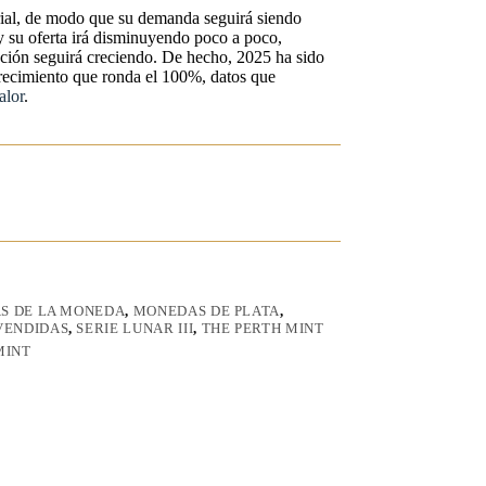
rial, de modo que su demanda seguirá siendo
 su oferta irá disminuyendo poco a poco,
ación seguirá creciendo. De hecho, 2025 ha sido
recimiento que ronda el 100%, datos que
alor
.
S DE LA MONEDA
,
MONEDAS DE PLATA
,
VENDIDAS
,
SERIE LUNAR III
,
THE PERTH MINT
MINT