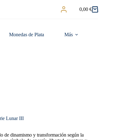
0,00
€
Carro
de
compra
Monedas de Plata
Más
ie Lunar III
do de dinamismo y transformación según la