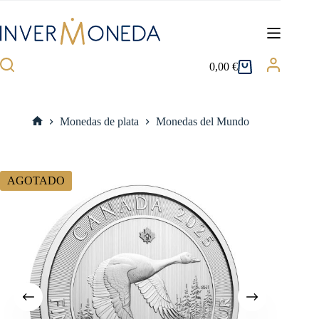
Saltar
al
contenido
0,00
€
Carro
de
compra
Monedas de plata
Monedas del Mundo
Inicio
AGOTADO