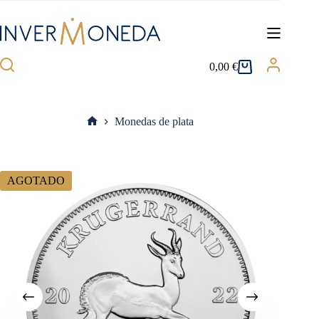
Saltar
al
contenido
0,00
€
Carro
de
compra
Monedas de plata
Inicio
AGOTADO