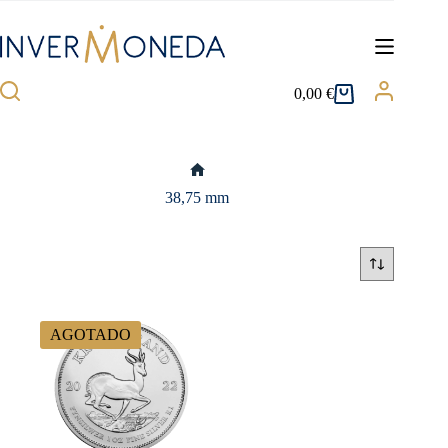
Saltar
al
contenido
0,00
€
Carro
de
compra
Inicio
38,75 mm
AGOTADO