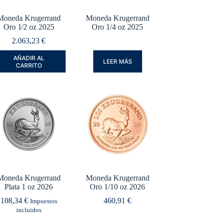
Moneda Krugerrand
Moneda Krugerrand
Oro 1⁄2 oz 2025
Oro 1/4 oz 2025
2.063,23
€
AÑADIR AL
LEER MÁS
CARRITO
Moneda Krugerrand
Moneda Krugerrand
Plata 1 oz 2026
Oro 1/10 oz 2026
108,34
€
460,91
€
Impuestos
incluidos