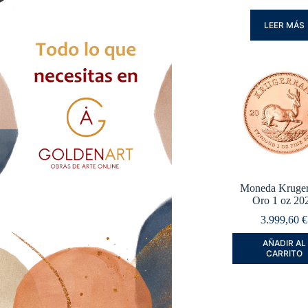
LEER MÁS
Moneda Kruger
Oro 1 oz 20
3.999,60
€
AÑADIR AL
CARRITO