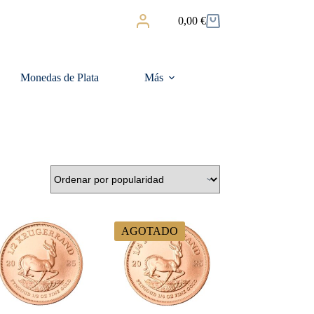
0,00
€
Carro
de
compra
Monedas de Plata
Más
AGOTADO