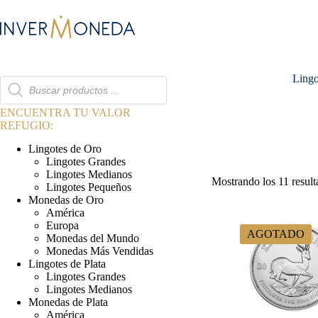
Saltar
al
contenido
Lingo
Búsqueda
de
productos
ENCUENTRA TU VALOR
REFUGIO:
Lingotes de Oro
Lingotes Grandes
Lingotes Medianos
Mostrando los 11 resul
Lingotes Pequeños
Monedas de Oro
América
Europa
AGOTADO
Monedas del Mundo
Monedas Más Vendidas
Lingotes de Plata
Lingotes Grandes
Lingotes Medianos
Monedas de Plata
América