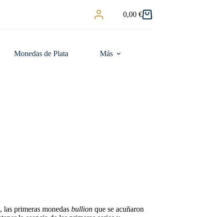
0,00
€
Carro
de
compra
Monedas de Plata
Más
d, las primeras monedas
bullion
que se acuñaron