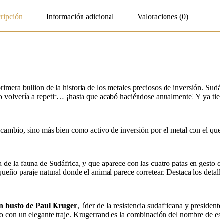
ripción
Información adicional
Valoraciones (0)
rimera bullion de la historia de los metales preciosos de inversión. Sud
nto volvería a repetir… ¡hasta que acabó haciéndose anualmente! Y ya t
cambio, sino más bien como activo de inversión por el metal con el qu
a de la fauna de Sudáfrica, y que aparece con las cuatro patas en gesto
ueño paraje natural donde el animal parece corretear. Destaca los detalle
n busto de Paul Kruger
, líder de la resistencia sudafricana y presiden
o con un elegante traje. Krugerrand es la combinación del nombre de est