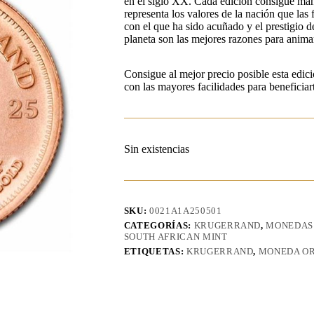
en el siglo XX. Cada edición consigue mant
representa los valores de la nación que las 
con el que ha sido acuñado y el prestigio 
planeta son las mejores razones para anima
Consigue al mejor precio posible esta edic
con las mayores facilidades para beneficiarte
Sin existencias
SKU:
0021A1A250501
CATEGORÍAS:
KRUGERRAND
,
MONEDAS
SOUTH AFRICAN MINT
ETIQUETAS:
KRUGERRAND
,
MONEDA O