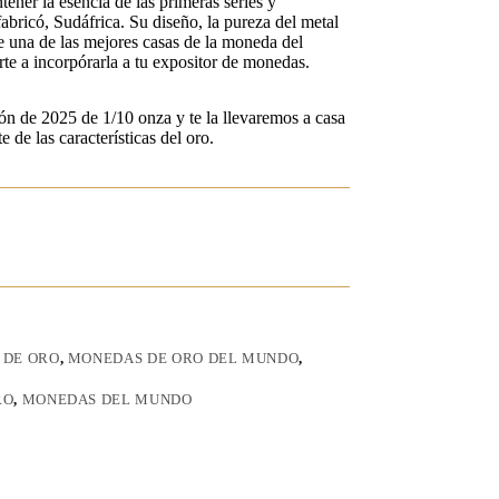
ener la esencia de las primeras series y
fabricó, Sudáfrica. Su diseño, la pureza del metal
de una de las mejores casas de la moneda del
rte a incorpórarla a tu expositor de monedas.
ión de 2025 de 1/10 onza y te la llevaremos a casa
 de las características del oro.
 DE ORO
,
MONEDAS DE ORO DEL MUNDO
,
RO
,
MONEDAS DEL MUNDO