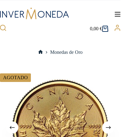
Saltar
al
contenido
0,00
€
Carro
de
compra
Monedas de Oro
Inicio
AGOTADO