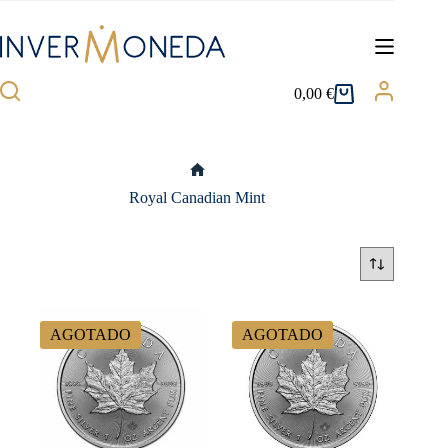
Saltar
al
contenido
0,00
€
Carro
de
compra
Inicio
Royal Canadian Mint
AGOTADO
AGOTADO