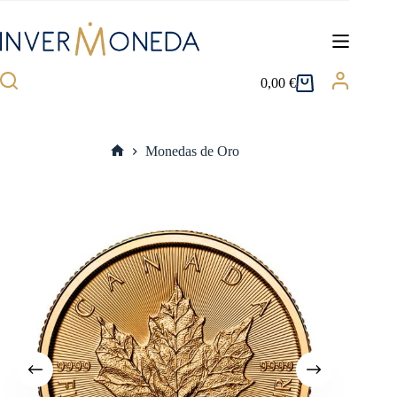
Saltar
al
contenido
0,00
€
Carro
de
compra
Monedas de Oro
Inicio