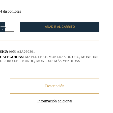
4 disponibles
Moneda
AÑADIR AL CARRITO
Maple
Leaf
Oro
1/4
Oz
2026
SKU:
0051A2A260301
cantidad
CATEGORÍAS:
MAPLE LEAF
,
MONEDAS DE ORO
,
MONEDAS
DE ORO DEL MUNDO
,
MONEDAS MÁS VENDIDAS
Descripción
Información adicional