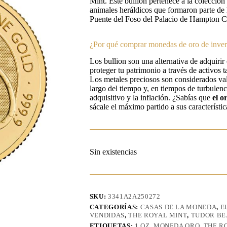
Mint. Este bullion pertenece a la colecció
animales heráldicos que formaron parte de la
Puente del Foso del Palacio de Hampton C
¿Por qué comprar monedas de oro de inver
Los bullion son una alternativa de adquirir
proteger tu patrimonio a través de activos ta
Los metales preciosos son considerados val
largo del tiempo y, en tiempos de turbulenc
adquisitivo y la inflación. ¿Sabías que
el o
sácale el máximo partido a sus característic
Sin existencias
SKU:
3341A2A250272
CATEGORÍAS:
CASAS DE LA MONEDA
,
E
VENDIDAS
,
THE ROYAL MINT
,
TUDOR BE
ETIQUETAS:
1 OZ
,
MONEDA ORO
,
THE R