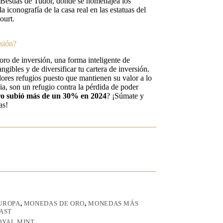
n Bestias de Tudor, donde se homenajea los
 iconografía de la casa real en las estatuas del
ourt.
sión?
 oro de inversión, una forma inteligente de
ngibles y de diversificar tu cartera de inversión.
ores refugios puesto que mantienen su valor a lo
ia, son un refugio contra la pérdida de poder
ro subió más de un 30%
en 2024
? ¡Súmate y
as!
UROPA
,
MONEDAS DE ORO
,
MONEDAS MÁS
AST
OYAL MINT