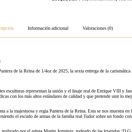
ripción
Información adicional
Valoraciones (0)
r
ntera de la Reina de 1/4oz de 2025, la sexta entrega de la carismática
 esculturas representan la unión y el linaje real de Enrique VIII y Jan
ldicas con los más altos estándares de calidad y que pretende unir lo mej
nta a la majestuosa y regia Pantera de la Reina. Esta se nos muestra en l
iendo el escudo de armas de la familia real Tudor sobre un fondo con p
, realizado por el artista Martin Jennings, rodeado de las leyendas ‘D.G.