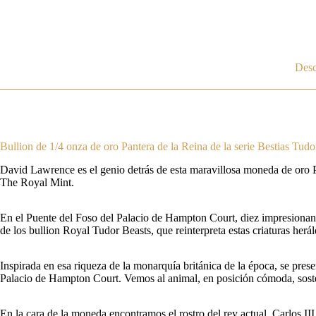
Desc
Bullion de 1/4 onza de oro Pantera de la Reina de la serie Bestias Tudo
David Lawrence es el genio detrás de esta maravillosa moneda de oro Pa
The Royal Mint.
En el Puente del Foso del Palacio de Hampton Court, diez impresionantes
de los bullion Royal Tudor Beasts, que reinterpreta estas criaturas herá
Inspirada en esa riqueza de la monarquía británica de la época, se prese
Palacio de Hampton Court. Vemos al animal, en posición cómoda, sosten
En la cara de la moneda encontramos el rostro del rey actual, Carlos III