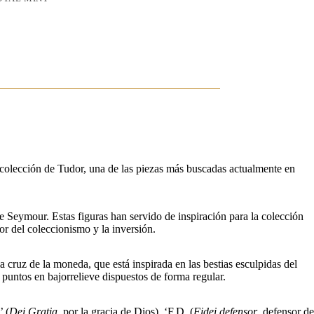
 colección de Tudor, una de las piezas más buscadas actualmente en
e Seymour. Estas figuras han servido de inspiración para la colección
or del coleccionismo y la inversión.
a cruz de la moneda, que está inspirada en las bestias esculpidas del
untos en bajorrelieve dispuestos de forma regular.
’ (
Dei Gratia
, por la gracia de Dios), ‘F.D. (
Fidei defensor
, defensor de