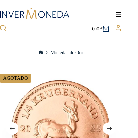
Saltar
al
contenido
0,00
€
Carro
de
compra
Monedas de Oro
Inicio
AGOTADO