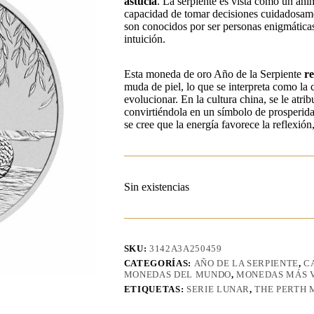
astucia
. La serpiente es vista como un ani
capacidad de tomar decisiones cuidadosame
son conocidos por ser personas enigmáticas 
intuición.
Esta moneda de oro Año de la Serpiente
r
muda de piel, lo que se interpreta como la
evolucionar. En la cultura china, se le atri
convirtiéndola en un símbolo de prosperida
se cree que la energía favorece la reflexión,
Sin existencias
SKU:
3142A3A250459
CATEGORÍAS:
AÑO DE LA SERPIENTE
,
C
MONEDAS DEL MUNDO
,
MONEDAS MÁS 
ETIQUETAS:
SERIE LUNAR
,
THE PERTH 