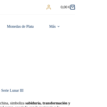
0,00
€
Carro
de
compra
Monedas de Plata
Más
Serie Lunar III
a china, simboliza
sabiduría, transformación y