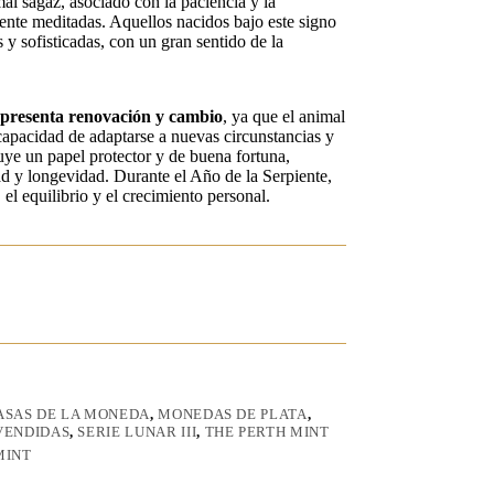
mal sagaz, asociado con la paciencia y la
nte meditadas. Aquellos nacidos bajo este signo
y sofisticadas, con un gran sentido de la
epresenta renovación y cambio
, ya que el animal
 capacidad de adaptarse a nuevas circunstancias y
buye un papel protector y de buena fortuna,
d y longevidad. Durante el Año de la Serpiente,
 el equilibrio y el crecimiento personal.
ASAS DE LA MONEDA
,
MONEDAS DE PLATA
,
VENDIDAS
,
SERIE LUNAR III
,
THE PERTH MINT
MINT