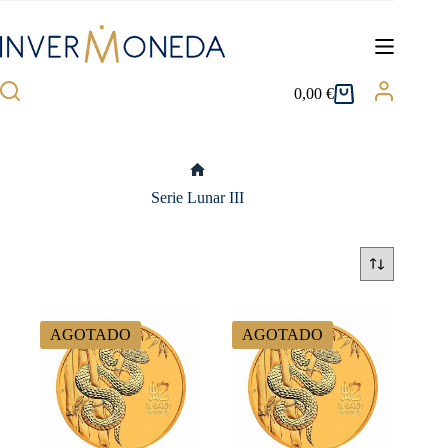
Saltar
al
contenido
0,00
€
Carro
de
compra
Inicio
Serie Lunar III
AGOTADO
AGOTADO