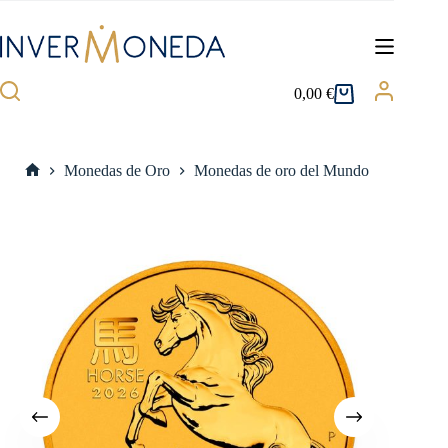
Saltar
al
contenido
0,00
€
Carro
de
compra
Monedas de Oro
Monedas de oro del Mundo
Inicio