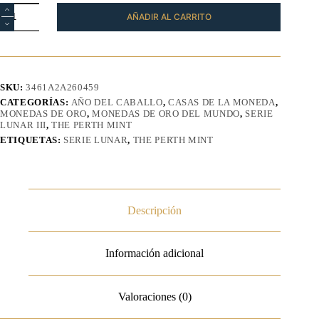
Moneda
AÑADIR AL CARRITO
Año
Caballo
Oro
1/4
oz
2026
SKU:
3461A2A260459
-
CATEGORÍAS:
AÑO DEL CABALLO
,
CASAS DE LA MONEDA
,
Serie
MONEDAS DE ORO
,
MONEDAS DE ORO DEL MUNDO
,
SERIE
Lunar
LUNAR III
,
THE PERTH MINT
III
ETIQUETAS:
SERIE LUNAR
,
THE PERTH MINT
cantidad
Descripción
Información adicional
Valoraciones (0)