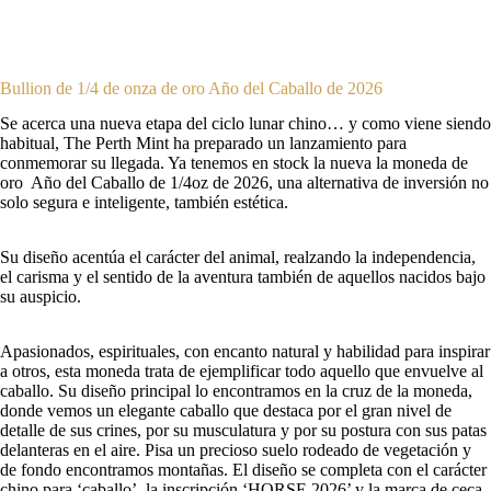
Bullion de 1/4 de onza de oro Año del Caballo de 2026
Se acerca una nueva etapa del ciclo lunar chino… y como viene siendo
habitual, The Perth Mint ha preparado un lanzamiento para
conmemorar su llegada. Ya tenemos en stock la nueva la moneda de
oro Año del Caballo de 1/4oz de 2026, una alternativa de inversión no
solo segura e inteligente, también estética.
Su diseño acentúa el carácter del animal, realzando la independencia,
el carisma y el sentido de la aventura también de aquellos nacidos bajo
su auspicio.
Apasionados, espirituales, con encanto natural y habilidad para inspirar
a otros, esta moneda trata de ejemplificar todo aquello que envuelve al
caballo. Su diseño principal lo encontramos en la cruz de la moneda,
donde vemos un elegante caballo que destaca por el gran nivel de
detalle de sus crines, por su musculatura y por su postura con sus patas
delanteras en el aire. Pisa un precioso suelo rodeado de vegetación y
de fondo encontramos montañas. El diseño se completa con el carácter
chino para ‘caballo’, la inscripción ‘HORSE 2026’ y la marca de ceca