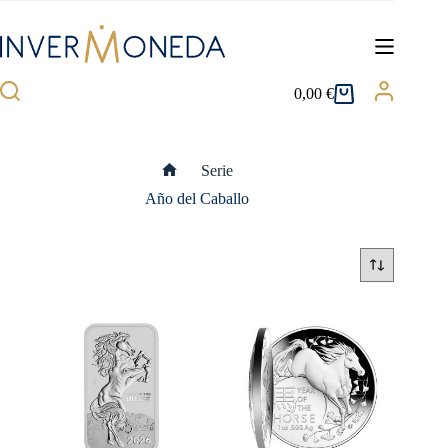
Saltar
al
contenido
0,00
€
Carro
de
compra
Serie
Inicio
Año del Caballo