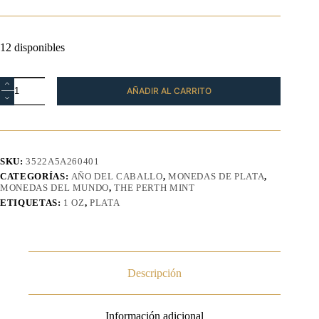
12 disponibles
Moneda
AÑADIR AL CARRITO
Año
del
Caballo
Rectangular
Plata
1
SKU:
3522A5A260401
oz
CATEGORÍAS:
AÑO DEL CABALLO
,
MONEDAS DE PLATA
,
2026
MONEDAS DEL MUNDO
,
THE PERTH MINT
cantidad
ETIQUETAS:
1 OZ
,
PLATA
Descripción
Información adicional