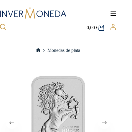
Saltar
al
contenido
0,00
€
Carro
de
compra
Monedas de plata
Inicio