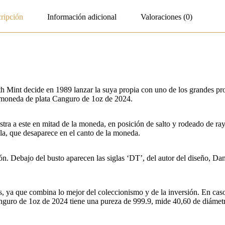
ripción
Información adicional
Valoraciones (0)
h Mint decide en 1989 lanzar la suya propia con uno de los grandes prot
a moneda de plata Canguro de 1oz de 2024.
stra a este en mitad de la moneda, en posición de salto y rodeado de ray
cola, que desaparece en el canto de la moneda.
ción. Debajo del busto aparecen las siglas ‘DT’, del autor del diseño, D
os, ya que combina lo mejor del coleccionismo y de la inversión. En ca
guro de 1oz de 2024 tiene una pureza de 999.9, mide 40,60 de diámetro