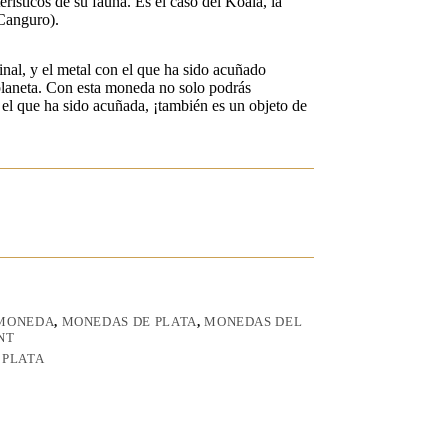
rísticos de su fauna. Es el caso del Koala, la
Canguro).
inal, y el metal con el que ha sido acuñado
planeta. Con esta moneda no solo podrás
n el que ha sido acuñada, ¡también es un objeto de
 MONEDA
,
MONEDAS DE PLATA
,
MONEDAS DEL
NT
 PLATA