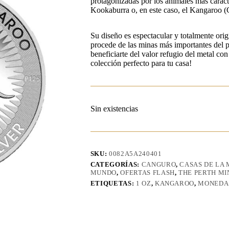
protagonizadas por los animales más caracte
Kookaburra o, en este caso, el Kangaroo (
Su diseño es espectacular y totalmente orig
procede de las minas más importantes del 
beneficiarte del valor refugio del metal co
colección perfecto para tu casa!
Sin existencias
SKU:
0082A5A240401
CATEGORÍAS:
CANGURO
,
CASAS DE LA
MUNDO
,
OFERTAS FLASH
,
THE PERTH MI
ETIQUETAS:
1 OZ
,
KANGAROO
,
MONEDA