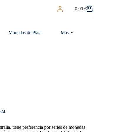
0,00
€
Carro
de
compra
Monedas de Plata
Más
024
ralia, tiene preferencia por series de monedas