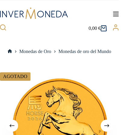
Saltar
al
contenido
0,00
€
Carro
de
compra
Monedas de Oro
Monedas de oro del Mundo
Inicio
AGOTADO