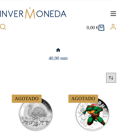
Saltar
al
contenido
0,00
€
Carro
de
compra
Inicio
40,90 mm
AGOTADO
AGOTADO