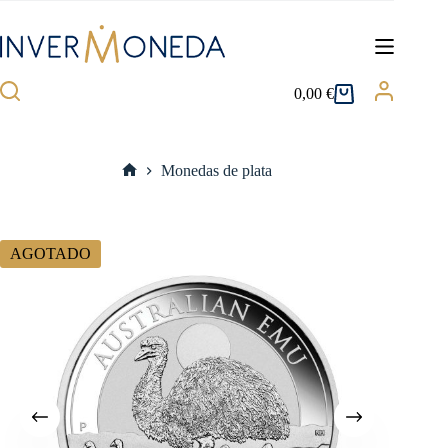
Saltar
al
contenido
0,00
€
Carro
de
compra
Monedas de plata
Inicio
AGOTADO