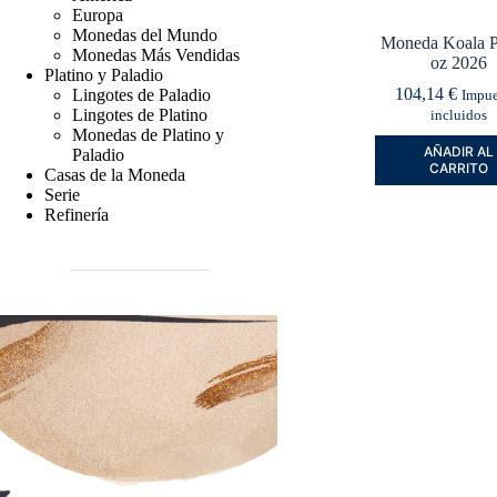
Europa
Monedas del Mundo
Moneda Koala P
Monedas Más Vendidas
oz 2026
Platino y Paladio
104,14
€
Lingotes de Paladio
Impue
Lingotes de Platino
incluidos
Monedas de Platino y
AÑADIR AL
Paladio
CARRITO
Casas de la Moneda
Serie
Refinería