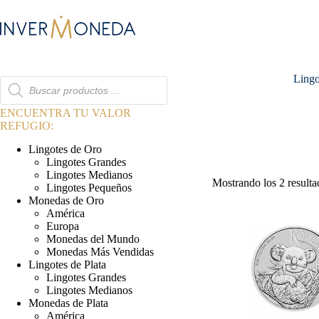
Saltar
al
contenido
Lingo
Búsqueda
de
productos
ENCUENTRA TU VALOR
REFUGIO:
Lingotes de Oro
Lingotes Grandes
Lingotes Medianos
Mostrando los 2 resulta
Lingotes Pequeños
Monedas de Oro
América
Europa
Monedas del Mundo
Monedas Más Vendidas
Lingotes de Plata
Lingotes Grandes
Lingotes Medianos
Monedas de Plata
América