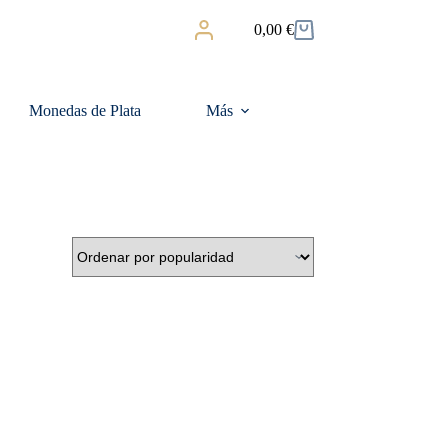
0,00
€
Carro
de
compra
Monedas de Plata
Más