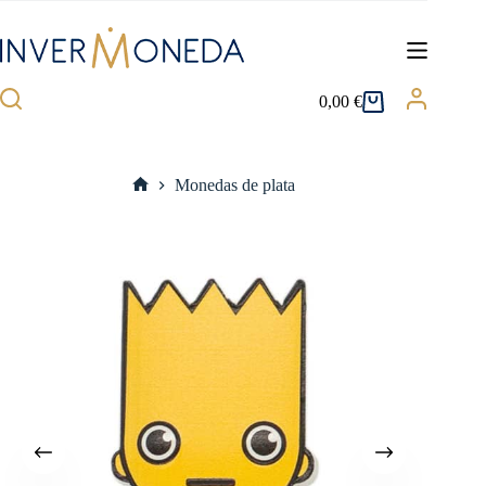
Saltar
al
contenido
0,00
€
Carro
de
compra
Monedas de plata
Inicio