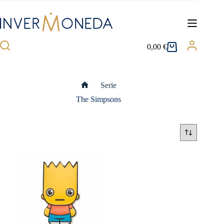
Saltar
al
contenido
0,00
€
Carro
de
compra
Serie
Inicio
The Simpsons