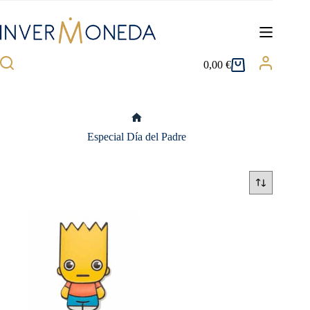
Saltar
al
contenido
0,00
€
Carro
de
compra
Inicio
Especial Día del Padre