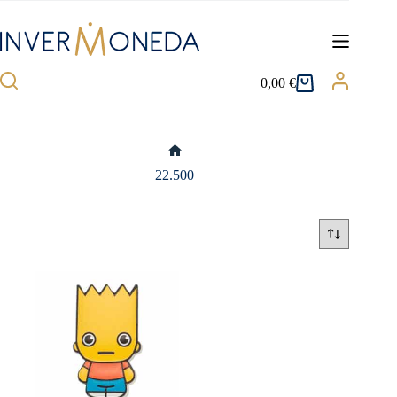
Saltar
al
contenido
0,00
€
Carro
de
compra
Inicio
22.500