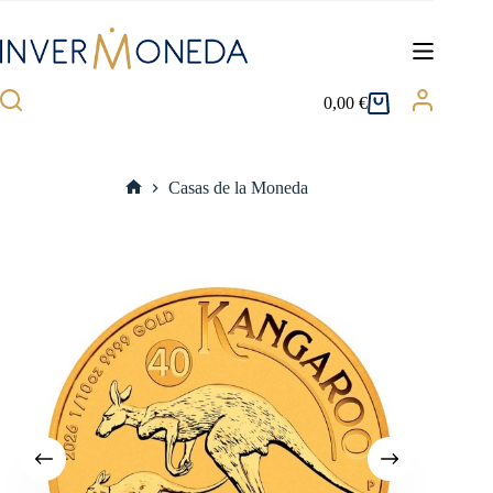
Saltar
al
contenido
0,00
€
Carro
de
compra
Casas de la Moneda
Inicio