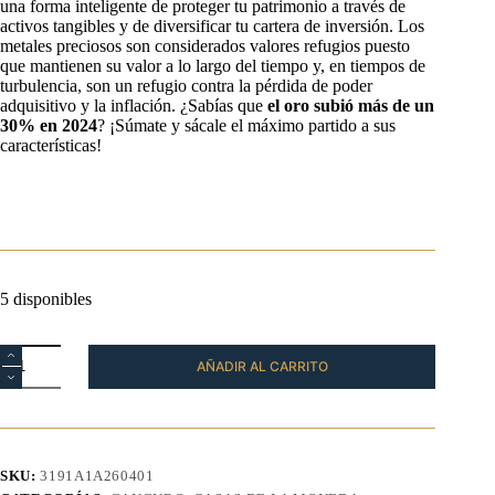
una forma inteligente de proteger tu patrimonio a través de
activos tangibles y de diversificar tu cartera de inversión. Los
metales preciosos son considerados valores refugios puesto
que mantienen su valor a lo largo del tiempo y, en tiempos de
turbulencia, son un refugio contra la pérdida de poder
adquisitivo y la inflación. ¿Sabías que
el oro subió más de un
30%
en 2024
? ¡Súmate y sácale el máximo partido a sus
características!
5 disponibles
Moneda
AÑADIR AL CARRITO
Canguro
Oro
1/10
oz
2026
cantidad
SKU:
3191A1A260401