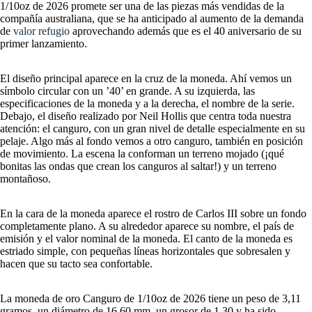
1/10oz de 2026 promete ser una de las piezas más vendidas de la
compañía australiana, que se ha anticipado al aumento de la demanda
de
valor refugio
aprovechando además que es el 40 aniversario de su
primer lanzamiento.
El diseño principal aparece en la cruz de la moneda. Ahí vemos un
símbolo circular con un ’40’ en grande. A su izquierda, las
especificaciones de la moneda y a la derecha, el nombre de la serie.
Debajo, el diseño realizado por Neil Hollis que centra toda nuestra
atención: el canguro, con un gran nivel de detalle especialmente en su
pelaje. Algo más al fondo vemos a otro canguro, también en posición
de movimiento. La escena la conforman un terreno mojado (¡qué
bonitas las ondas que crean los canguros al saltar!) y un terreno
montañoso.
En la cara de la moneda aparece el rostro de Carlos III sobre un fondo
completamente plano. A su alrededor aparece su nombre, el país de
emisión y el valor nominal de la moneda. El canto de la moneda es
estriado simple, con pequeñas líneas horizontales que sobresalen y
hacen que su tacto sea confortable.
La moneda de oro Canguro de 1/10oz de 2026 tiene un peso de 3,11
gramos, un diámetro de 16,60 mm, un grosor de 1,30 y ha sido