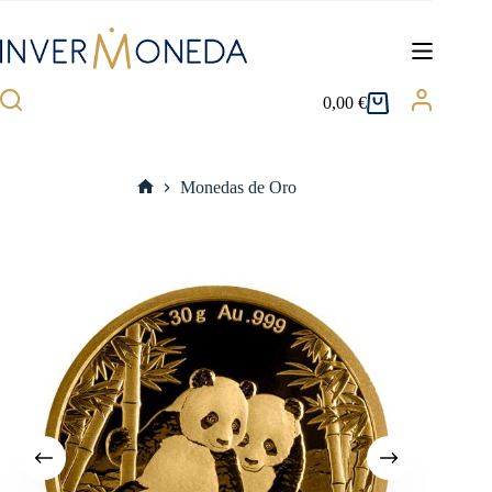
Saltar
al
contenido
0,00
€
Carro
de
compra
Monedas de Oro
Inicio