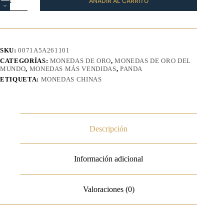
AÑADIR AL CARRITO
Panda
Chino
Oro
30
gr
2026
SKU:
0071A5A261101
cantidad
CATEGORÍAS:
MONEDAS DE ORO
,
MONEDAS DE ORO DEL
MUNDO
,
MONEDAS MÁS VENDIDAS
,
PANDA
ETIQUETA:
MONEDAS CHINAS
Descripción
Información adicional
Valoraciones (0)