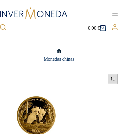
Saltar
al
contenido
0,00
€
Carro
de
compra
Inicio
Monedas chinas