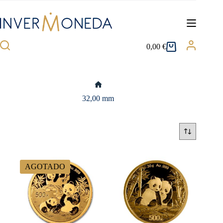
Saltar
al
contenido
0,00
€
Carro
de
compra
Inicio
32,00 mm
AGOTADO