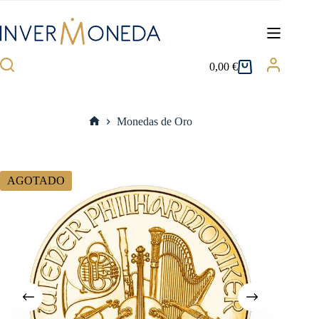
Saltar
al
contenido
0,00
€
Carro
de
compra
Monedas de Oro
Inicio
AGOTADO