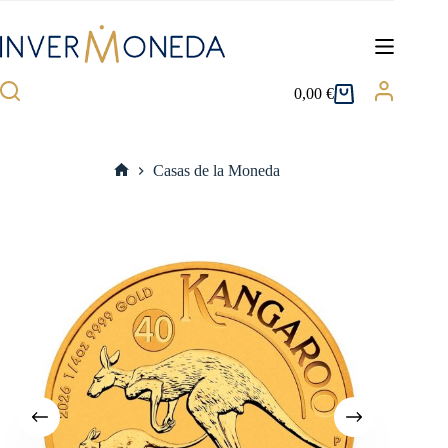
Saltar
al
contenido
0,00
€
Carro
de
compra
Casas de la Moneda
Inicio