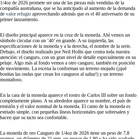
1/4oz de 2026 promete ser una de las piezas más vendidas de la
compañía australiana, que se ha anticipado al aumento de la demanda
de
valor refugio
aprovechando además que es el 40 aniversario de su
primer lanzamiento.
El diseño principal aparece en la cruz de la moneda. Ahí vemos un
símbolo circular con un ’40’ en grande. A su izquierda, las
especificaciones de la moneda y a la derecha, el nombre de la serie.
Debajo, el diseño realizado por Neil Hollis que centra toda nuestra
atención: el canguro, con un gran nivel de detalle especialmente en su
pelaje. Algo más al fondo vemos a otro canguro, también en posición
de movimiento. La escena la conforman un terreno mojado (¡qué
bonitas las ondas que crean los canguros al saltar!) y un terreno
montañoso.
En la cara de la moneda aparece el rostro de Carlos III sobre un fondo
completamente plano. A su alrededor aparece su nombre, el país de
emisión y el valor nominal de la moneda. El canto de la moneda es
estriado simple, con pequeñas líneas horizontales que sobresalen y
hacen que su tacto sea confortable.
La moneda de oro Canguro de 1/4oz de 2026 tiene un peso de 7,8
gramos, un diámetro de 21 mm, un grosor de 1,80 y ha sido acuñado