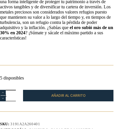
una forma inteligente de proteger tu patrimonio a través de
activos tangibles y de diversificar tu cartera de inversión. Los
metales preciosos son considerados valores refugios puesto
que mantienen su valor a lo largo del tiempo y, en tiempos de
turbulencia, son un refugio contra la pérdida de poder
adquisitivo y la inflación. ¿Sabías que
el oro subió más de un
30%
en 2024
? ¡Súmate y sácale el máximo partido a sus
características!
5 disponibles
Moneda
AÑADIR AL CARRITO
Canguro
Oro
1/4
oz
2026
cantidad
SKU:
3191A2A260401