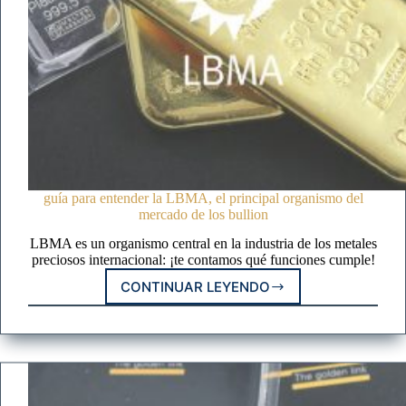
guía para entender la LBMA, el principal organismo del
mercado de los bullion
LBMA es un organismo central en la industria de los metales
preciosos internacional: ¡te contamos qué funciones cumple!
CONTINUAR LEYENDO
GUÍA
PARA
ENTENDER
LA
LBMA,
EL
PRINCIPAL