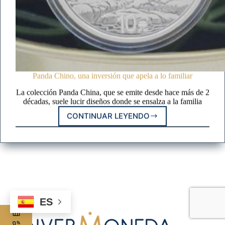
Panda Chino, una inversión que apela a lo familiar
La colección Panda China, que se emite desde hace más de 2
décadas, suele lucir diseños donde se ensalza a la familia
CONTINUAR LEYENDO
PANDA
CHINO,
UNA
INVERSIÓN
QUE
APELA
A
LO
FAMILIAR
ES