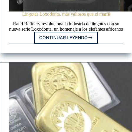
Lingotes Loxodonta, más valiosos que el marfil
Rand Refinery revoluciona la industria de lingotes con su
nueva serie Loxodonta, un homenaje a los elefantes africanos
CONTINUAR LEYENDO
LINGOTES
LOXODONTA,
MÁS
VALIOSOS
QUE
EL
MARFIL