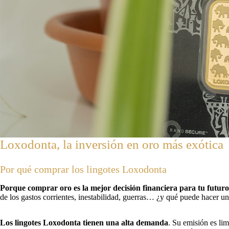
Loxodonta, la inversión en oro más exótica
Por qué comprar los lingotes Loxodonta
Porque comprar oro es la mejor decisión financiera para tu futuro
de los gastos corrientes, inestabilidad, guerras… ¿y qué puede hacer un
Los lingotes Loxodonta tienen una alta demanda
. Su emisión es lim