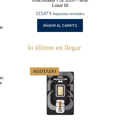
Policromada 1 oz 2026 – Serie
Lunar III
123,07
€
Impuestos incluidos
AÑADIR AL CARRITO
te
lo último en llegar
AGOTADO
mo
de