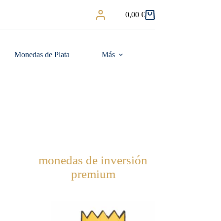
0,00
€
Carro
de
compra
Monedas de Plata
Más
monedas de inversión
premium