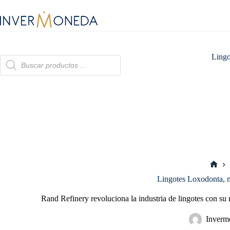
Saltar
al
contenido
Lingo
Búsqueda
de
productos
Inici
Lingotes Loxodonta, m
Rand Refinery revoluciona la industria de lingotes con su
Inverm