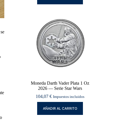
 se
o
Moneda Darth Vader Plata 1 Oz
2026 — Serie Star Wars
nte
104,07
€
Impuestos incluidos
AÑADIR AL CARRITO
ro