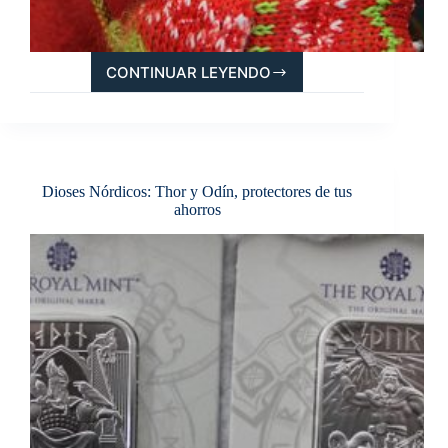
CONTINUAR LEYENDO
MEJORES
REGALOS
DE
ORO
Y
PLATA
Dioses Nórdicos: Thor y Odín, protectores de tus
PARA
ahorros
NAVIDAD