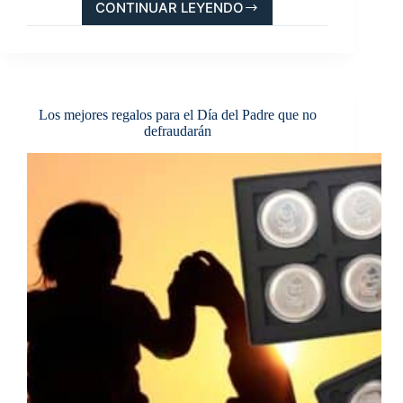
CONTINUAR LEYENDO
LAS
CLAVES
PARA
COMPRAR
UN
LINGOTE
Los mejores regalos para el Día del Padre que no
DE
defraudarán
ORO
ARGOR
HERAEUS