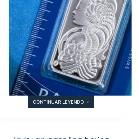
CONTINUAR LEYENDO
GUÍA
PARA
COMPRAR
LINGOTES
DE
PALADIO:
Las claves para comprar un lingote de oro Argor