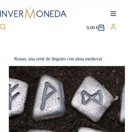
Saltar
al
contenido
0,00
€
Carro
de
compra
Runas, una serie de lingotes con alma medieval