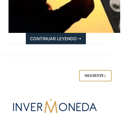
CONTINUAR LEYENDO
LOS
MEJORES
REGALOS
PARA
EL
DÍA
DEL
SIGUIENTE
PADRE
QUE
NO
DEFRAUDARÁN