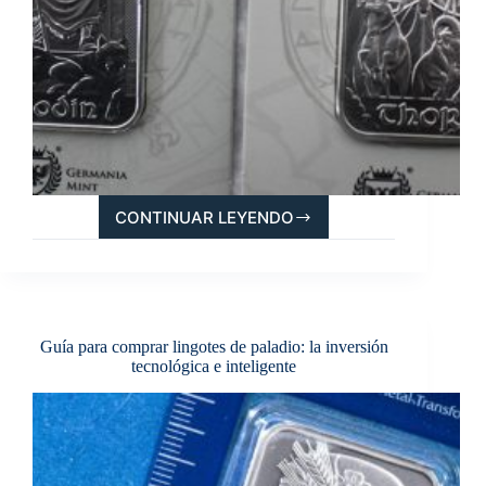
CONTINUAR LEYENDO
DIOSES
NÓRDICOS:
THOR
Y
ODÍN,
PROTECTORES
Guía para comprar lingotes de paladio: la inversión
DE
tecnológica e inteligente
TUS
AHORROS