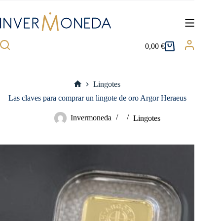
Saltar
al
contenido
0,00
€
Carro
de
compra
Lingotes
Inicio
Las claves para comprar un lingote de oro Argor Heraeus
Invermoneda
Lingotes