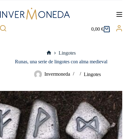
Saltar
al
contenido
0,00
€
Carro
de
compra
Lingotes
Inicio
Runas, una serie de lingotes con alma medieval
Invermoneda
Lingotes