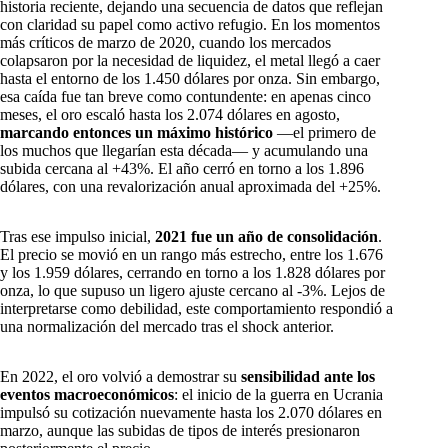
historia reciente, dejando una secuencia de datos que reflejan
con claridad su papel como activo refugio. En los momentos
más críticos de marzo de 2020, cuando los mercados
colapsaron por la necesidad de liquidez, el metal llegó a caer
hasta el entorno de los 1.450 dólares por onza. Sin embargo,
esa caída fue tan breve como contundente: en apenas cinco
meses, el oro escaló hasta los 2.074 dólares en agosto,
marcando entonces un máximo histórico
—el primero de
los muchos que llegarían esta década— y acumulando una
subida cercana al +43%. El año cerró en torno a los 1.896
dólares, con una revalorización anual aproximada del +25%.
Tras ese impulso inicial,
2021 fue un año de consolidación
.
El precio se movió en un rango más estrecho, entre los 1.676
y los 1.959 dólares, cerrando en torno a los 1.828 dólares por
onza, lo que supuso un ligero ajuste cercano al -3%. Lejos de
interpretarse como debilidad, este comportamiento respondió a
una normalización del mercado tras el shock anterior.
En 2022, el oro volvió a demostrar su
sensibilidad ante los
eventos macroeconómicos
: el inicio de la guerra en Ucrania
impulsó su cotización nuevamente hasta los 2.070 dólares en
marzo, aunque las subidas de tipos de interés presionaron