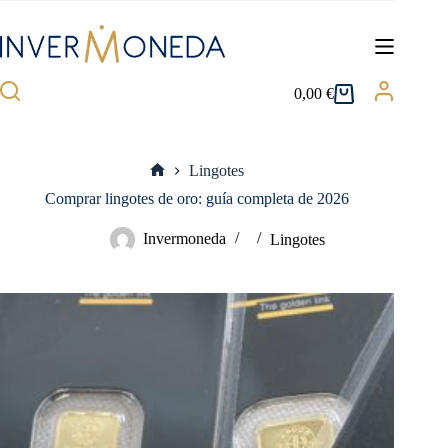
Saltar
al
contenido
0,00
€
Carro
de
compra
Lingotes
Inicio
Comprar lingotes de oro: guía completa de 2026
Invermoneda
Lingotes