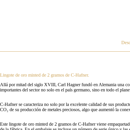
Desc
Lingote de oro minted de 2 gramos de C-Hafner.
Allá por mitad del siglo XVIII, Carl Hagner fundó en Alemania una com
importantes del sector no solo en el país germano, sino en todo el plane
C-Hafner se caracteriza no solo por la excelente calidad de sus product
CO₂ de su producción de metales preciosos, algo que aumentó la conex
Este lingote de oro minted de 2 gramos de C-Hafner viene empaquetado d
de la fábrica. En el embalaje se incluye un número de serie único y las