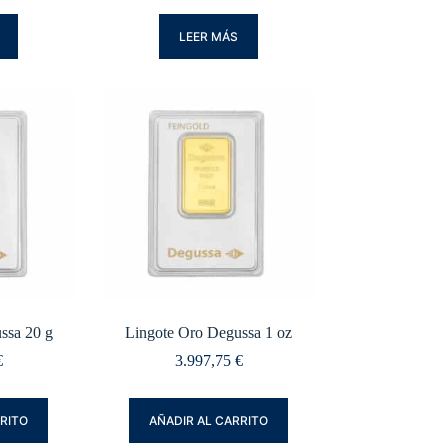
LEER MÁS
ssa 20 g
Lingote Oro Degussa 1 oz
€
3.997,75
€
RRITO
AÑADIR AL CARRITO