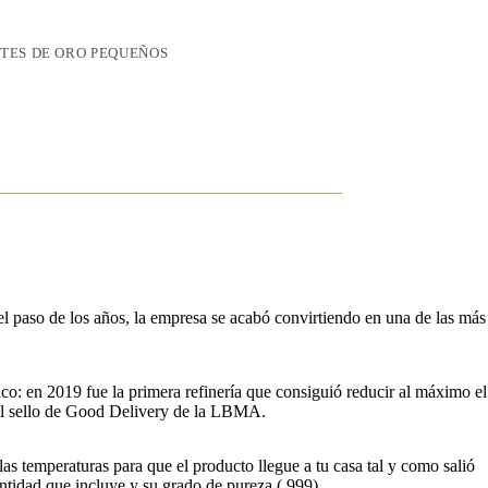
TES DE ORO PEQUEÑOS
l paso de los años, la empresa se acabó convirtiendo en una de las más
ico: en 2019 fue la primera refinería que consiguió reducir al máximo el
 el sello de Good Delivery de la LBMA.
s temperaturas para que el producto llegue a tu casa tal y como salió
ntidad que incluye y su grado de pureza (.999).