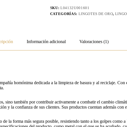
–
Minted
SKU:
L04132U001601
cantidad
CATEGORÍAS:
LINGOTES DE ORO
,
LINGO
ripción
Información adicional
Valoraciones (1)
pañía homónima dedicada a la limpieza de basura y al reciclaje. Con e
ta.
os, sino también por contribuir activamente a combatir el cambio climát
ión y la confianza de sus clientes. Sus productos cuentan además con
e la forma más segura posible, resistiendo tanto a los golpes como a la
 especificaciones del producto, como metal con el que se ha acuñado, ca