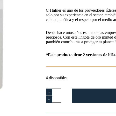
C-Hafner es uno de los proveedores lídere
solo por su experiencia en el sector, tambié
calidad, la ética y el respeto por el medio 
Desde hace unos años es una de las empresas
preciosos. Con este lingote de oro minted 
¡también contribuirás a proteger tu planeta!
*Este producto tiene 2 versiones de blís
4 disponibles
Lingote
Oro
C-
Hafner
2
g