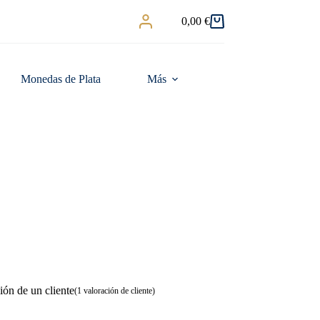
0,00
€
Carro
de
compra
Monedas de Plata
Más
ión de un cliente
(
1
valoración de cliente)