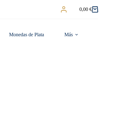
0,00
€
Carro
de
compra
Monedas de Plata
Más