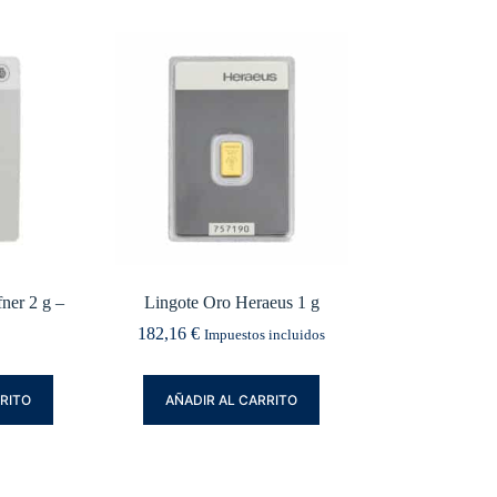
ner 2 g –
Lingote Oro Heraeus 1 g
182,16
€
Impuestos incluidos
RRITO
AÑADIR AL CARRITO