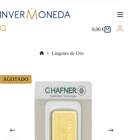
Saltar
al
contenido
0,00
€
Carro
de
compra
Lingotes de Oro
Inicio
AGOTADO