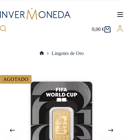
Saltar
al
contenido
0,00
€
Carro
de
compra
Lingotes de Oro
Inicio
AGOTADO