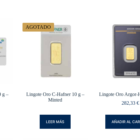
AGOTADO
 g –
Lingote Oro C-Hafner 10 g –
Lingote Oro Argor-H
Minted
282,33
€
LEER MÁS
AÑADIR AL CA