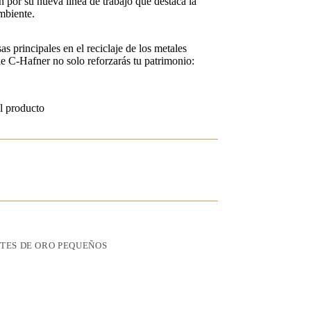
n por su nueva línea de trabajo que destaca la
ambiente.
 principales en el reciclaje de los metales
de C-Hafner no solo reforzarás tu patrimonio:
l producto
TES DE ORO PEQUEÑOS