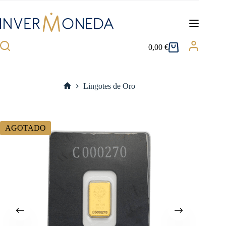
Saltar
al
contenido
0,00
€
Carro
de
compra
Lingotes de Oro
Inicio
AGOTADO