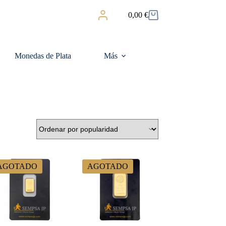
0,00
€
Carro
de
compra
Monedas de Plata
Más
AGOTADO
AGOTADO