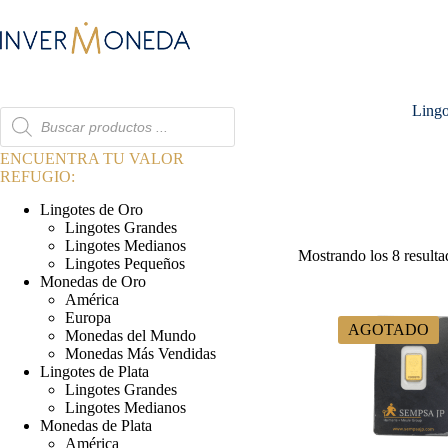
Saltar
al
contenido
Lingo
Búsqueda
de
productos
ENCUENTRA TU VALOR
REFUGIO:
Lingotes de Oro
Lingotes Grandes
Lingotes Medianos
Mostrando los 8 resulta
Lingotes Pequeños
Monedas de Oro
América
Europa
AGOTADO
Monedas del Mundo
Monedas Más Vendidas
Lingotes de Plata
Lingotes Grandes
Lingotes Medianos
Monedas de Plata
América