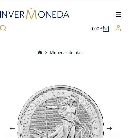
Saltar
al
contenido
0,00
€
Carro
de
compra
Monedas de plata
Inicio