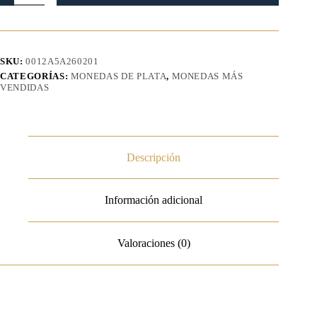
Plata
1
oz
2026
cantidad
SKU:
0012A5A260201
CATEGORÍAS:
MONEDAS DE PLATA
,
MONEDAS MÁS
VENDIDAS
Descripción
Información adicional
Valoraciones (0)